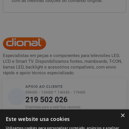
com as mesmas funções do comando original.
Especialistas em peças e componentes para televisões LED,
LCD e Smart TV. Disponibilizamos fontes, mainboards, T-CON,
barras LED, backlight e acessórios compatíveis, com envio
rápido e apoio técnico especializado.
APOIO AO CLIENTE
09H30 - 13H00 * 14H30 - 17H00
219 502 026
Chamada para a rede fixa nacional
×
Este website usa cookies
Utilizamos cookies para personalizar conteúdo, anúncios e analisar
Informações