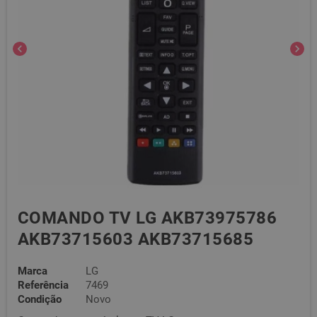
chevron_left
chevron_right
COMANDO TV LG AKB73975786
AKB73715603 AKB73715685
Marca
LG
Referência
7469
Condição
Novo