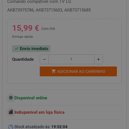
Comando compatível com TV LG
AKB73975786, AKB73715603, AKB73715685
15,99 €
Com IVA
Entrega rápida.
Envio imediato
check
Quantidade
remove
add
shopping_cart
ADICIONAR AO CARRINHO
Disponível online
Indisponível em loja física
Stock atualizado às:
19:52:04