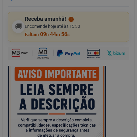
Receba amanhã!
i
🚚
Encomende hoje até às 15:30
09
44
56
Faltam
h
m
s