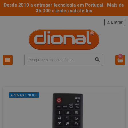
Desde 2010 a entregar tecnologia em Portugal · Mais de
35.000 clientes satisfeitos
Entrar
person
0
view_headline
search
APENAS ONLINE