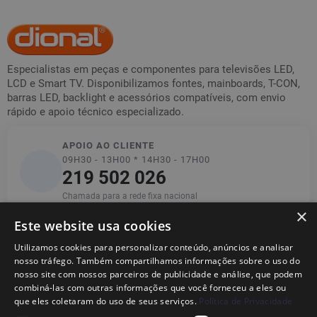
Especialistas em peças e componentes para televisões LED,
LCD e Smart TV. Disponibilizamos fontes, mainboards, T-CON,
barras LED, backlight e acessórios compatíveis, com envio
rápido e apoio técnico especializado.
APOIO AO CLIENTE
09H30 - 13H00 * 14H30 - 17H00
219 502 026
Chamada para a rede fixa nacional
×
Este website usa cookies
Utilizamos cookies para personalizar conteúdo, anúncios e analisar
Informações
nosso tráfego. Também compartilhamos informações sobre o uso do
nosso site com nossos parceiros de publicidade e análise, que podem
combiná-las com outras informações que você forneceu a eles ou
Ajuda
que eles coletaram do uso de seus serviços.
Política de Privacidade