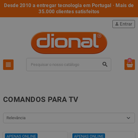
Desde 2010 a entregar tecnologia em Portugal · Mais de
35.000 clientes satisfeitos
Entrar
person
0
view_headline
search
COMANDOS PARA TV
Relevância
APENAS ONLINE
APENAS ONLINE