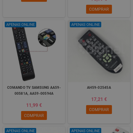
COMPRAR
APENAS ONLINE
APENAS ONLINE
COMANDO TV SAMSUNG AA59-
AH59-02545A
00581A, AA59-00594A
17,21 €
11,99 €
COMPRAR
COMPRAR
APENAS ONLINE
APENAS ONLINE