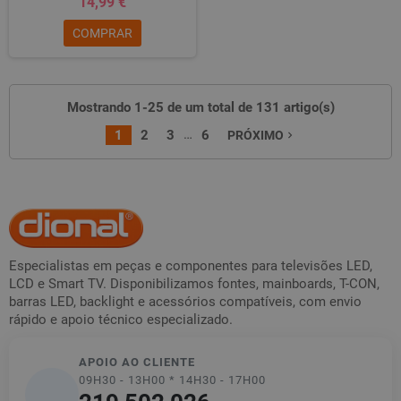
14,99 €
COMPRAR
Mostrando 1-25 de um total de 131 artigo(s)
…
1
2
3
6
PRÓXIMO
navigate_next
Especialistas em peças e componentes para televisões LED,
LCD e Smart TV. Disponibilizamos fontes, mainboards, T-CON,
barras LED, backlight e acessórios compatíveis, com envio
rápido e apoio técnico especializado.
APOIO AO CLIENTE
09H30 - 13H00 * 14H30 - 17H00