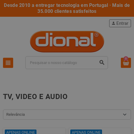
Desde 2010 a entregar tecnologia em Portugal · Mais de
35.000 clientes satisfeitos
Entrar
person
0
view_headline
search
TV, VIDEO E AUDIO
Relevância
APENAS ONLINE
APENAS ONLINE