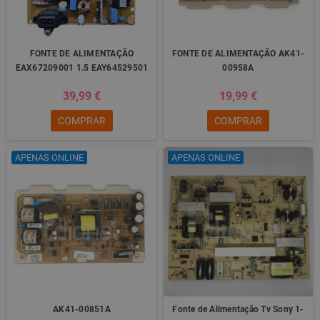
FONTE DE ALIMENTAÇÃO
FONTE DE ALIMENTAÇÃO AK41-
EAX67209001 1.5 EAY64529501
00958A
39,99 €
19,99 €
COMPRAR
COMPRAR
APENAS ONLINE
APENAS ONLINE
AK41-00851A
Fonte de Alimentação Tv Sony 1-