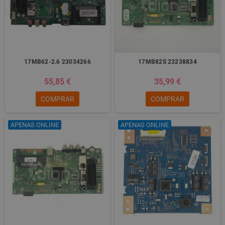
17MB62-2.6 23034266
17MB82S 23238834
55,85 €
35,99 €
COMPRAR
COMPRAR
APENAS ONLINE
APENAS ONLINE