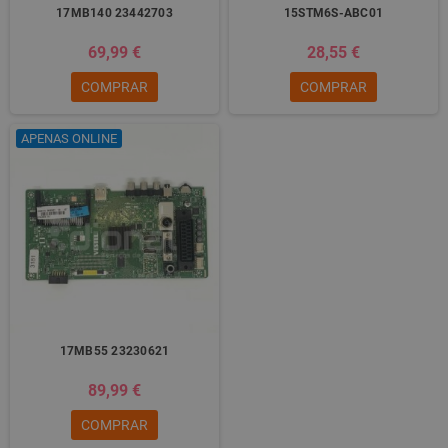
17MB140 23442703
15STM6S-ABC01
69,99 €
28,55 €
COMPRAR
COMPRAR
APENAS ONLINE
17MB55 23230621
89,99 €
COMPRAR