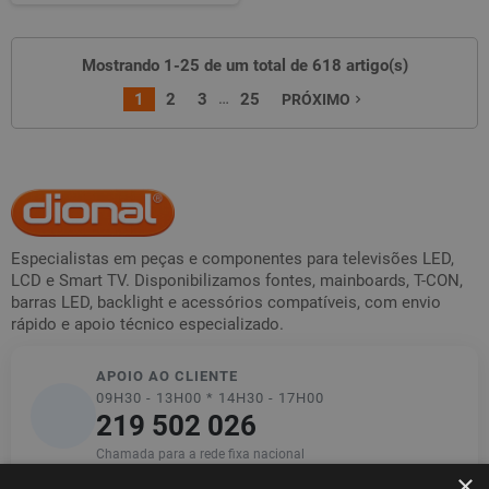
Mostrando 1-25 de um total de 618 artigo(s)
…
1
2
3
25
PRÓXIMO
navigate_next
Especialistas em peças e componentes para televisões LED,
LCD e Smart TV. Disponibilizamos fontes, mainboards, T-CON,
barras LED, backlight e acessórios compatíveis, com envio
rápido e apoio técnico especializado.
APOIO AO CLIENTE
09H30 - 13H00 * 14H30 - 17H00
219 502 026
Chamada para a rede fixa nacional
×