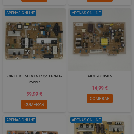
APENAS ONLINE
APENAS ONLINE
FONTE DE ALIMENTAÇÃO BN41-
AK41-01050A
02499A
14,99 €
39,99 €
COMPRAR
COMPRAR
APENAS ONLINE
APENAS ONLINE