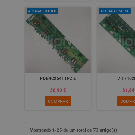
APENAS ONLINE
APENAS ONLINE
RDENC2541TPZ Z
VIT7102
36,90 €
31,84
COMPRAR
COMPR
Mostrando 1-25 de um total de 73 artigo(s)