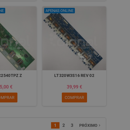
NE
APENAS ONLINE
2540TPZ Z
LT320W3S16 REV 02
5,00 €
39,99 €
OMPRAR
COMPRAR
1
2
3
PRÓXIMO
navigate_next