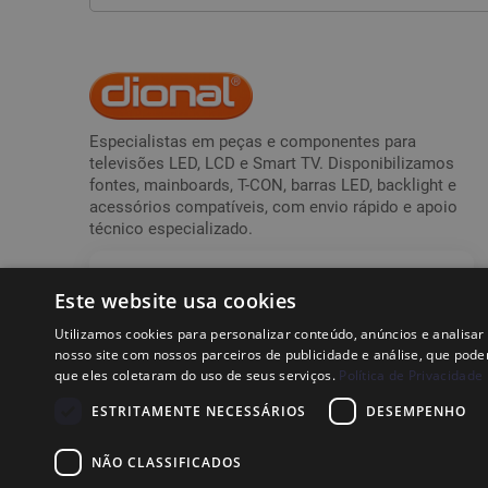
Especialistas em peças e componentes para
televisões LED, LCD e Smart TV. Disponibilizamos
fontes, mainboards, T-CON, barras LED, backlight e
acessórios compatíveis, com envio rápido e apoio
técnico especializado.
APOIO AO CLIENTE
Este website usa cookies
09H30 - 13H00 * 14H30 - 17H00
219 502 026
Utilizamos cookies para personalizar conteúdo, anúncios e analis
nosso site com nossos parceiros de publicidade e análise, que pod
Chamada para a rede fixa nacional
que eles coletaram do uso de seus serviços.
Política de Privacidade
ESTRITAMENTE NECESSÁRIOS
DESEMPENHO
NÃO CLASSIFICADOS
© 2026
Dional,
Marca Nacional Registada· Fabricante de 