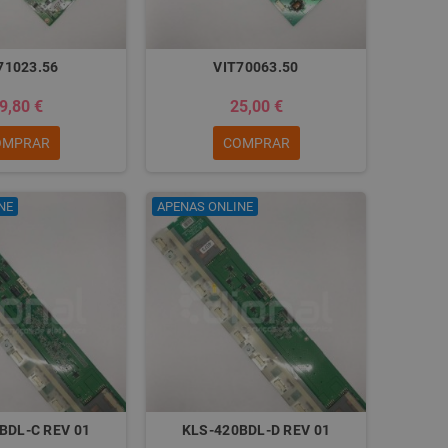
71023.56
VIT70063.50
9,80 €
25,00 €
OMPRAR
COMPRAR
NE
APENAS ONLINE
BDL-C REV 01
KLS-420BDL-D REV 01