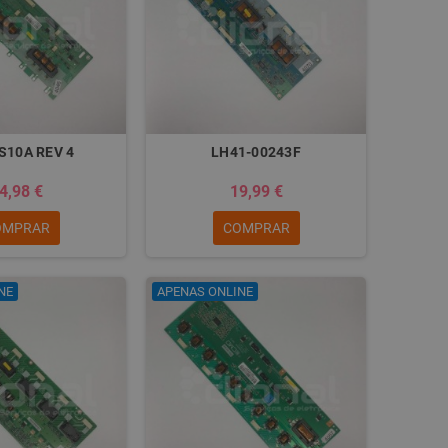
S10A REV 4
LH41-00243F
4,98 €
19,99 €
OMPRAR
COMPRAR
NE
APENAS ONLINE