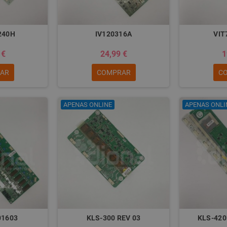
240H
IV120316A
VIT
 €
24,99 €
1
AR
COMPRAR
C
APENAS ONLINE
APENAS ONLI
01603
KLS-300 REV 03
KLS-420