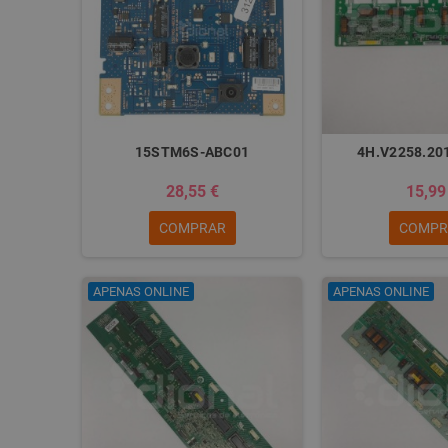
15STM6S-ABC01
4H.V2258.201
28,55 €
15,99
COMPRAR
COMPR
APENAS ONLINE
APENAS ONLINE