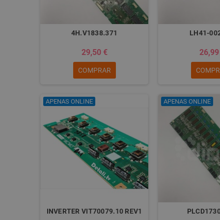
4H.V1838.371
LH41-00
29,50 €
26,99
COMPRAR
COMPR
APENAS ONLINE
APENAS ONLINE
INVERTER VIT70079.10 REV1
PLCD173