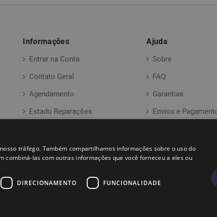
Informações
Ajuda
Entrar na Conta
Sobre
Contato Geral
FAQ
Agendamento
Garantias
Estado Reparações
Envios e Pagament
Formulário ( RMA )
ar nosso tráfego. Também compartilhamos informações sobre o uso do
em combiná-las com outras informações que você forneceu a eles ou
DIRECIONAMENTO
FUNCIONALIDADE
Peças para TVs em Portugal