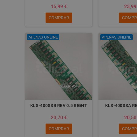
15,99 €
23,99
COMPRAR
COMPR
APENAS ONLINE
APENAS ONLINE
KLS-400SSB REV 0.5 RIGHT
KLS-400SSA RE
20,70 €
20,50
COMPRAR
COMPR