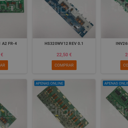
 A2 FR-4
HS320WV12 REV 0.1
INV26
 €
22,50 €
2
AR
COMPRAR
C
APENAS ONLINE
APENAS ONLI