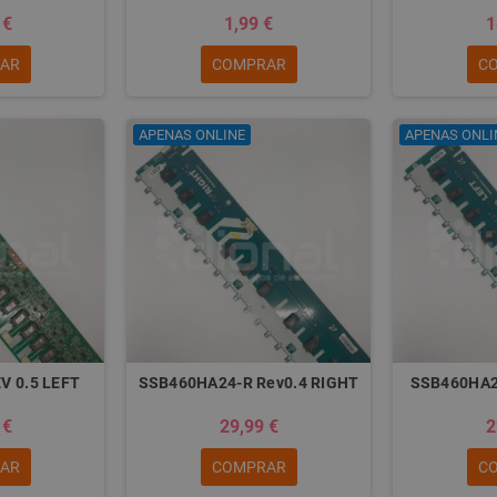
 €
1,99 €
1
AR
COMPRAR
C
APENAS ONLINE
APENAS ONLI
V 0.5 LEFT
SSB460HA24-R Rev0.4 RIGHT
SSB460HA2
 €
29,99 €
2
AR
COMPRAR
C