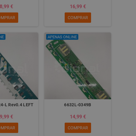
8,99 €
16,99 €
OMPRAR
COMPRAR
NE
APENAS ONLINE
4-L Rev0.4 LEFT
6632L-0349B
9,99 €
14,99 €
OMPRAR
COMPRAR