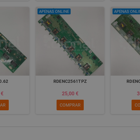
APENAS ONLINE
APENAS ONLI
0.62
RDENC2561TPZ
RDENC
 €
25,00 €
3
AR
COMPRAR
C