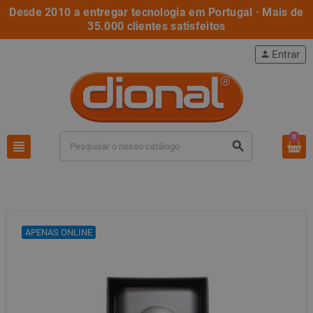
Desde 2010 a entregar tecnologia em Portugal · Mais de
35.000 clientes satisfeitos
Entrar
person
0
view_headline
search
APENAS ONLINE