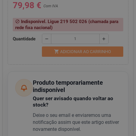
79,98 €
Com IVA
Indisponível. Ligue 219 502 026 (chamada para
block
rede fixa nacional)
Quantidade
remove
add
shopping_cart
ADICIONAR AO CARRINHO
Produto temporariamente
indisponível
Quer ser avisado quando voltar ao
stock?
Deixe o seu email e enviaremos uma
notificação assim que este artigo estiver
novamente disponível.