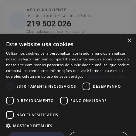
APOIO AO CLIENTE
09H30 - 13H00 * 14H30 - 17H00
219 502 026
Chamada para a rede fixa nacional
×
Este website usa cookies
Utilizamos cookies para personalizar conteúdo, anúncios e analisar
Informações
nosso tráfego. Também compartilhamos informações sobre o uso do
nosso site com nossos parceiros de publicidade e análise, que podem
combiná-las com outras informações que você forneceu a eles ou
Ajuda
que eles coletaram do uso de seus serviços.
Política de Privacidade
ESTRITAMENTE NECESSÁRIOS
DESEMPENHO
Legal
DIRECIONAMENTO
FUNCIONALIDADE
NÃO CLASSIFICADOS
© 2026
Dional,
Marca Nacional Registada· Fabricante de Peças para
MOSTRAR DETALHES
TVs em Portugal