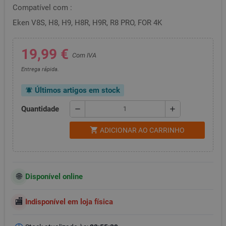
Compatível com :
Eken V8S, H8, H9, H8R, H9R, R8 PRO, FOR 4K
19,99 €
Com IVA
Entrega rápida.
Últimos artigos em stock
notifications_active
Quantidade
remove
add
shopping_cart
ADICIONAR AO CARRINHO
Disponível online
Indisponível em loja física