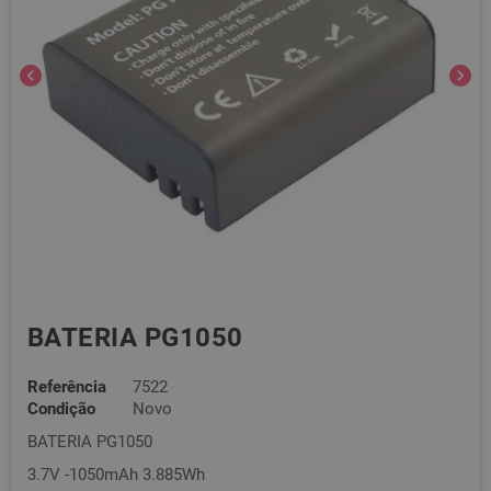
chevron_left
chevron_right
BATERIA PG1050
Referência
7522
Condição
Novo
BATERIA PG1050
3.7V -1050mAh 3.885Wh