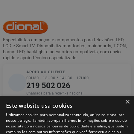
Especialistas em peças e componentes para televisões LED,
LCD e Smart TV. Disponibilizamos fontes, mainboards, T-CON,
barras LED, backlight e acessórios compatíveis, com envio
rápido e apoio técnico especializado.
APOIO AO CLIENTE
09H30 - 13H00 * 14H30 - 17H00
219 502 026
Chamada para a rede fixa nacional
×
Este website usa cookies
Utilizamos cookies para personalizar conteúdo, anúncios e analisar
Informações
nosso tráfego. Também compartilhamos informações sobre o uso do
nosso site com nossos parceiros de publicidade e análise, que podem
combiná-las com outras informações que você forneceu a eles ou