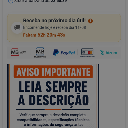
Stock atualizado às:
23:55:39
Receba no próximo dia útil!
i
🚚
Encomende hoje e receba dia 11/08
52
20
43
Faltam
h
m
s