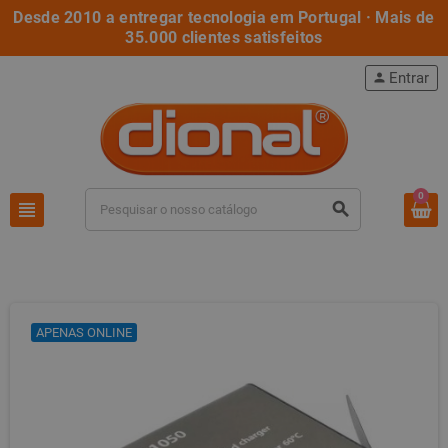
Desde 2010 a entregar tecnologia em Portugal · Mais de
35.000 clientes satisfeitos
Entrar
person
0
view_headline
search
APENAS ONLINE