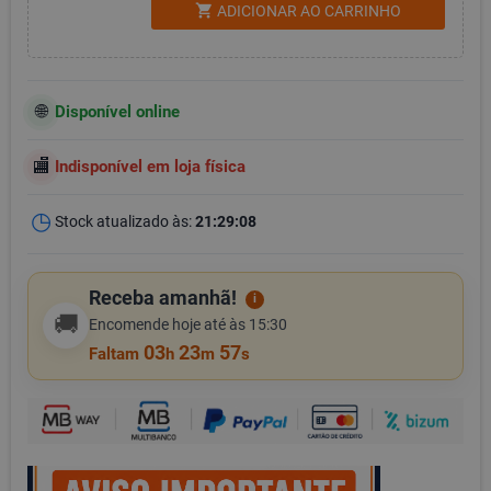
shopping_cart
ADICIONAR AO CARRINHO
Disponível online
Indisponível em loja física
Stock atualizado às:
21:29:08
Receba amanhã!
i
🚚
Encomende hoje até às 15:30
03
23
57
Faltam
h
m
s