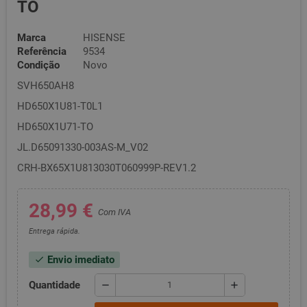
TO
Marca
HISENSE
Referência
9534
Condição
Novo
SVH650AH8
HD650X1U81-T0L1
HD650X1U71-TO
JL.D65091330-003AS-M_V02
CRH-BX65X1U813030T060999P-REV1.2
28,99 €
Com IVA
Entrega rápida.
Envio imediato
check
Quantidade
remove
add