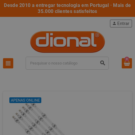
Desde 2010 a entregar tecnologia em Portugal · Mais de
35.000 clientes satisfeitos
Entrar
person
0
view_headline
search
APENAS ONLINE