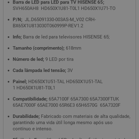
Barra de LED para LED para TV HISENSE 65;
SVH650AH8 HD650X1U81-T0L1 HD650X1U71-TO
P/N;
JL.D65091330-003AS-M_V02 CRH-
BX65X1U813030T060999P-REV1.2
Info;
Barra de led para televisores HISENSE 65;
Tamanho (comprimento);
618mm
Número de led;
9 LED por tira
Cada lâmpada led tensão;
3V
Painel;
HD650X1U51-TAL HD650X1U51-TAL
1 HD650X1U81-T0L1
Compatibilidade;
65A7100F 65A7300 65A7300FTUK
65AE7000F 65AE7000 65R6E3 65H6570G 65A7320F
Durabilidade;
Fabricado com materiais de alta qualidade,
garantindo uma vida útil longa mesmo após uso
contínuo e intenso.