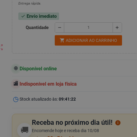
Entrega rápida.
Envio imediato
check
Quantidade
remove
add
shopping_cart
ADICIONAR AO CARRINHO
ut_map
Disponível online
Indisponível em loja física
Stock atualizado às:
09:41:22
Receba no próximo dia útil!
i
🚚
Encomende hoje e receba dia 10/08