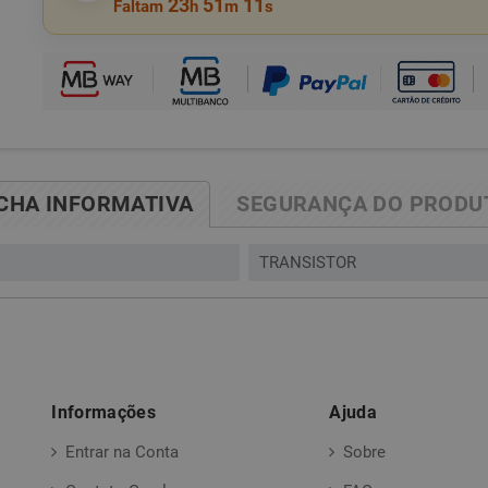
23
51
10
Faltam
h
m
s
ICHA INFORMATIVA
SEGURANÇA DO PRODU
TRANSISTOR
Informações
Ajuda
Entrar na Conta
Sobre