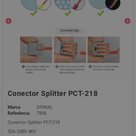
chevron_left
chevron_right
Conector Splitter PCT-218
Marca
DIONAL
Referência
7856
Conector Splitter PCT-218
32A 250V 4KV