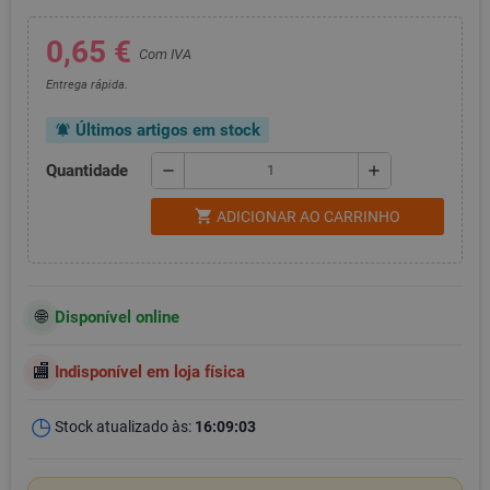
0,65 €
Com IVA
Entrega rápida.
Últimos artigos em stock
notifications_active
Quantidade
remove
add
shopping_cart
ADICIONAR AO CARRINHO
Disponível online
Indisponível em loja física
Stock atualizado às:
16:09:03