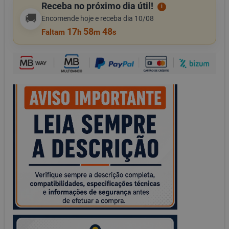
Receba no próximo dia útil!
i
🚚
Encomende hoje e receba dia 10/08
17
58
48
Faltam
h
m
s