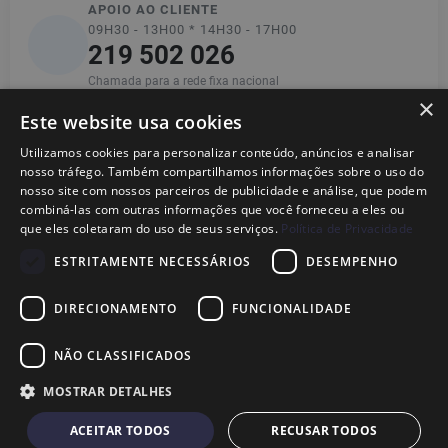
APOIO AO CLIENTE
09H30 - 13H00 * 14H30 - 17H00
219 502 026
Chamada para a rede fixa nacional
×
Este website usa cookies
Utilizamos cookies para personalizar conteúdo, anúncios e analisar
Informações
nosso tráfego. Também compartilhamos informações sobre o uso do
nosso site com nossos parceiros de publicidade e análise, que podem
combiná-las com outras informações que você forneceu a eles ou
Ajuda
que eles coletaram do uso de seus serviços.
Política de Privacidade
ESTRITAMENTE NECESSÁRIOS
DESEMPENHO
Legal
DIRECIONAMENTO
FUNCIONALIDADE
NÃO CLASSIFICADOS
© 2026
Dional,
Marca Nacional Registada· Fabricante de Peças para
MOSTRAR DETALHES
TVs em Portugal
ACEITAR TODOS
RECUSAR TODOS