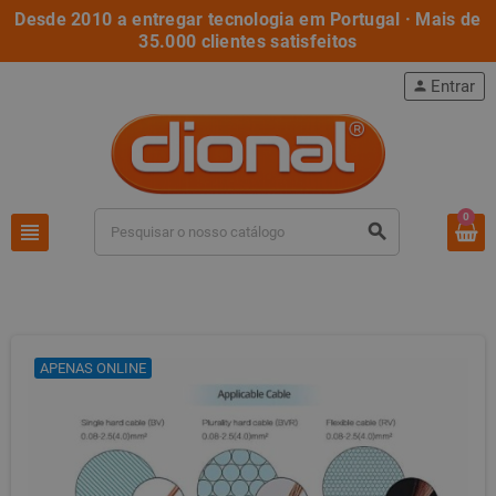
Desde 2010 a entregar tecnologia em Portugal · Mais de
35.000 clientes satisfeitos
Entrar
person
0
view_headline
search
APENAS ONLINE