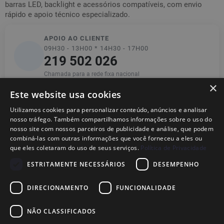
barras LED, backlight e acessórios compatíveis, com envio
rápido e apoio técnico especializado.
APOIO AO CLIENTE
09H30 - 13H00 * 14H30 - 17H00
219 502 026
Chamada para a rede fixa nacional
×
Este website usa cookies
Utilizamos cookies para personalizar conteúdo, anúncios e analisar
Informações
nosso tráfego. Também compartilhamos informações sobre o uso do
nosso site com nossos parceiros de publicidade e análise, que podem
combiná-las com outras informações que você forneceu a eles ou
Ajuda
que eles coletaram do uso de seus serviços.
Política de Privacidade
ESTRITAMENTE NECESSÁRIOS
DESEMPENHO
Legal
DIRECIONAMENTO
FUNCIONALIDADE
NÃO CLASSIFICADOS
© 2026
Dional,
Marca Nacional Registada· Fabricante de Peças para