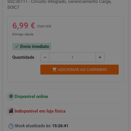
SSC3S111 - Circuito Integrado, Gerenciamento Carga,
SOIC7
6,99 €
Com IVA
Entrega rápida.
Envio imediato
check
Quantidade
remove
add
shopping_cart
ADICIONAR AO CARRINHO
Disponível online
Indisponível em loja física
Stock atualizado às:
15:26:41