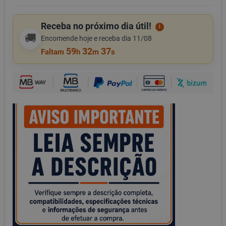
Receba no próximo dia útil!
i
🚚
Encomende hoje e receba dia 11/08
59
32
37
Faltam
h
m
s