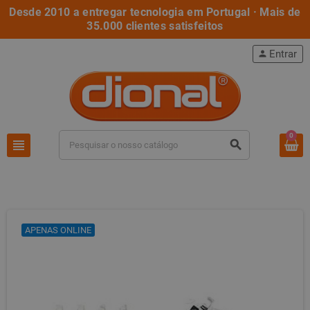
Desde 2010 a entregar tecnologia em Portugal · Mais de
35.000 clientes satisfeitos
Entrar
person
0
view_headline
search
APENAS ONLINE