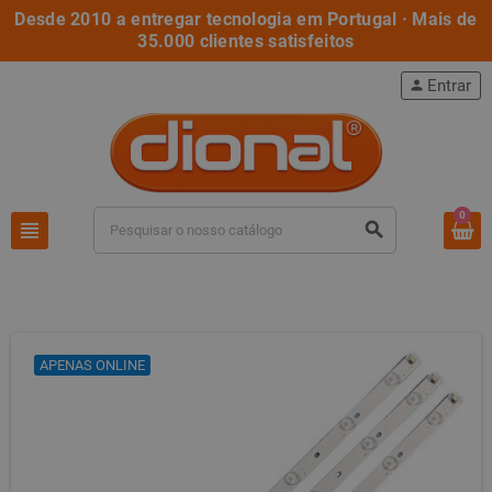
Desde 2010 a entregar tecnologia em Portugal · Mais de
35.000 clientes satisfeitos
Entrar
person
0
view_headline
search
APENAS ONLINE