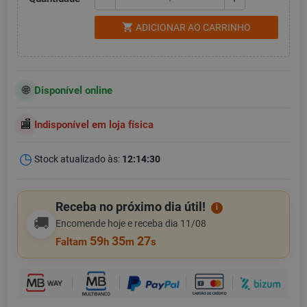
shopping_cart
ADICIONAR AO CARRINHO
Disponível online
Indisponível em loja física
Stock atualizado às:
12:14:30
Receba no próximo dia útil!
i
🚚
Encomende hoje e receba dia 11/08
59
35
26
Faltam
h
m
s