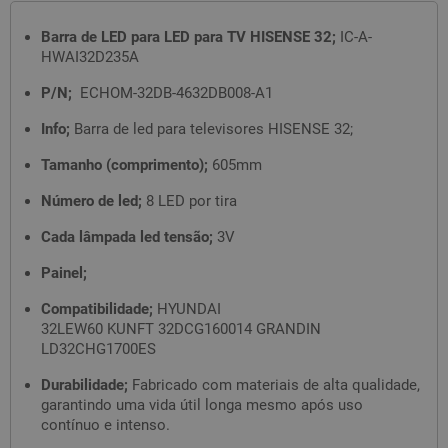
Barra de LED para LED para TV HISENSE 32;
IC-A-
HWAI32D235A
P/N;
ECHOM-32DB-4632DB008-A1
Info;
Barra de led para televisores HISENSE 32;
Tamanho (comprimento);
605mm
Número de led;
8 LED por tira
Cada lâmpada led tensão;
3V
Painel;
Compatibilidade;
HYUNDAI
32LEW60 KUNFT 32DCG160014 GRANDIN
LD32CHG1700ES
Durabilidade;
Fabricado com materiais de alta qualidade,
garantindo uma vida útil longa mesmo após uso
contínuo e intenso.