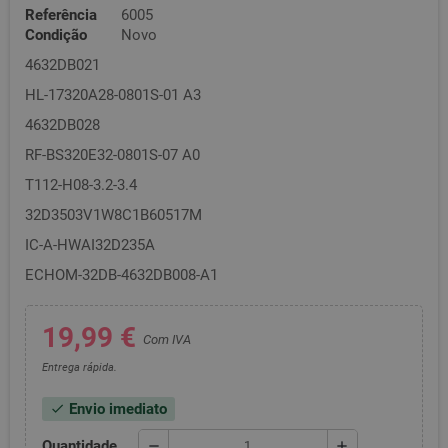
Referência
6005
Condição
Novo
4632DB021
HL-17320A28-0801S-01 A3
4632DB028
RF-BS320E32-0801S-07 A0
T112-H08-3.2-3.4
32D3503V1W8C1B60517M
IC-A-HWAI32D235A
ECHOM-32DB-4632DB008-A1
19,99 €
Com IVA
Entrega rápida.
Envio imediato
check
Quantidade
remove
add