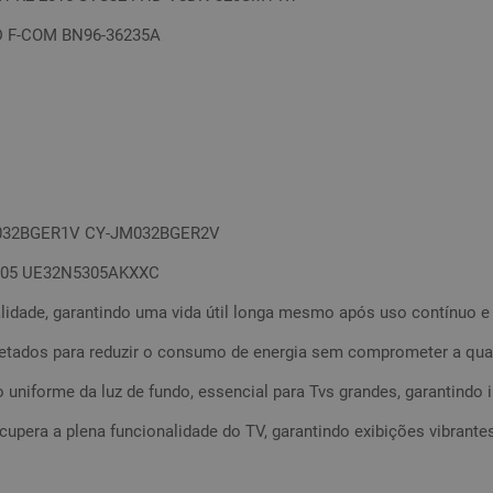
D F-COM BN96-36235A
N032BGER1V CY-JM032BGER2V
205 UE32N5305AKXXC
lidade, garantindo uma vida útil longa mesmo após uso contínuo e 
ojetados para reduzir o consumo de energia sem comprometer a qu
 uniforme da luz de fundo, essencial para Tvs grandes, garantindo i
cupera a plena funcionalidade do TV, garantindo exibições vibrante