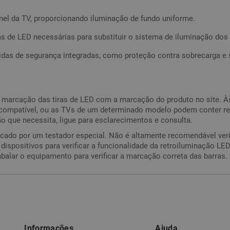
nel da TV, proporcionando iluminação de fundo uniforme.
as de LED necessárias para substituir o sistema de iluminação do
idas de segurança integradas, como proteção contra sobrecarga 
a marcação das tiras de LED com a marcação do produto no site. À
 compatível, ou as TVs de um determinado modelo podem conter ret
ão que necessita, ligue para esclarecimentos e consulta.
icado por um testador especial. Não é altamente recomendável veri
r dispositivos para verificar a funcionalidade da retroiluminação 
lar o equipamento para verificar a marcação correta das barras.
Informações
Ajuda