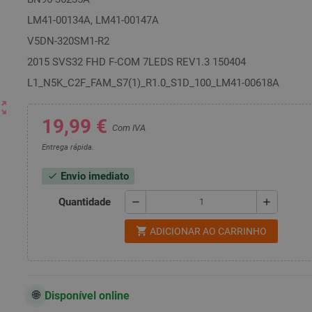
LM41-00134A, LM41-00147A
V5DN-320SM1-R2
2015 SVS32 FHD F-COM 7LEDS REV1.3 150404
L1_N5K_C2F_FAM_S7(1)_R1.0_S1D_100_LM41-00618A
ut_map
19,99 €
Com IVA
Entrega rápida.
Envio imediato
check
Quantidade
remove
add
shopping_cart
ADICIONAR AO CARRINHO
Disponível online