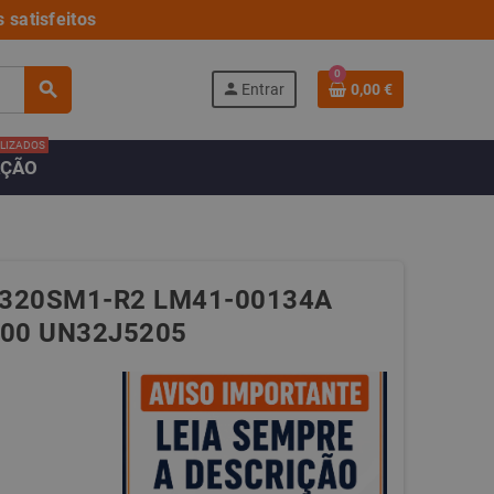
 satisfeitos
0
search
person
Entrar
0,00 €
LIZADOS
AÇÃO
320SM1-R2 LM41-00134A
000 UN32J5205