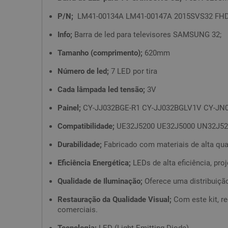
P/N;
LM41-00134A LM41-00147A 2015SVS32 FH
Info;
Barra de led para televisores SAMSUNG 32;
Tamanho (comprimento);
620mm
Número de led;
7 LED por tira
Cada lâmpada led tensão;
3V
Painel;
CY-JJ032BGE-R1 CY-JJ032BGLV1V CY-J
Compatibilidade;
UE32J5200 UE32J5000 UN32J5
Durabilidade;
Fabricado com materiais de alta qua
Eficiência Energética;
LEDs de alta eficiência, pr
Qualidade de Iluminação;
Oferece uma distribuição
Restauração da Qualidade Visual;
Com este kit, re
comerciais.
Tecnologia;
LED (Light Emitting Diode)