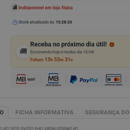
Indisponível em loja física
Stock atualizado às:
15:28:33
Receba no próximo dia útil!
i
🚚
Encomende hoje e receba dia 10/08
15
53
30
Faltam
h
m
s
ÃO
FICHA INFORMATIVA
SEGURANÇA DO
-R2 2015 SVS32 FHD V8DN-320SM1-R1