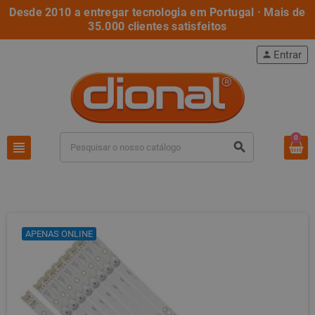
Desde 2010 a entregar tecnologia em Portugal · Mais de
35.000 clientes satisfeitos
Entrar
person
0
view_headline
search
APENAS ONLINE