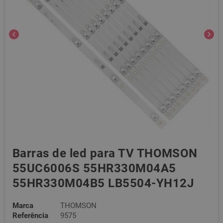
chevron_left
chevron_right
Barras de led para TV THOMSON
55UC6006S 55HR330M04A5
55HR330M04B5 LB5504-YH12J
Marca
THOMSON
Referência
9575