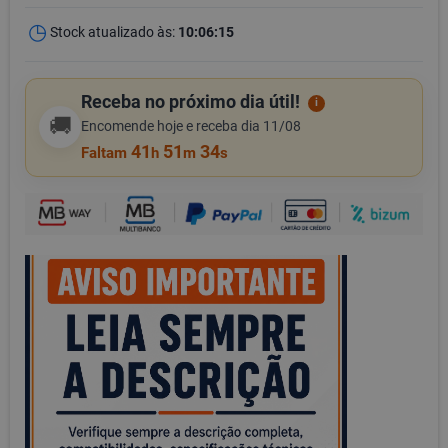
Stock atualizado às:
10:06:15
Receba no próximo dia útil!
i
🚚
Encomende hoje e receba dia 11/08
41
51
34
Faltam
h
m
s