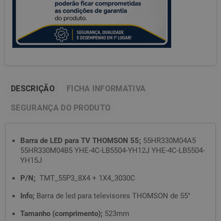
DESCRIÇÃO
FICHA INFORMATIVA
SEGURANÇA DO PRODUTO
Barra de LED para TV THOMSON 55;
55HR330M04A5
55HR330M04B5 YHE-4C-LB5504-YH12J YHE-4C-LB5504-
YH15J
P/N;
TMT_55P3_8X4 + 1X4_3030C
Info;
Barra de led para televisores THOMSON de 55"
Tamanho (comprimento);
523mm