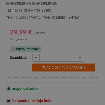
55HR330M04A5 55HR330M04B5
TMT_55P3_8X4 + 1X4_3030C
YHE-4C-LB5504-YH12J, YHE-4C-LB5504-YH15J
29,99 €
Com IVA
Entrega rápida.
Envio imediato
check
Quantidade
remove
add
shopping_cart
ADICIONAR AO CARRINHO
Disponível online
Indisponível em loja física