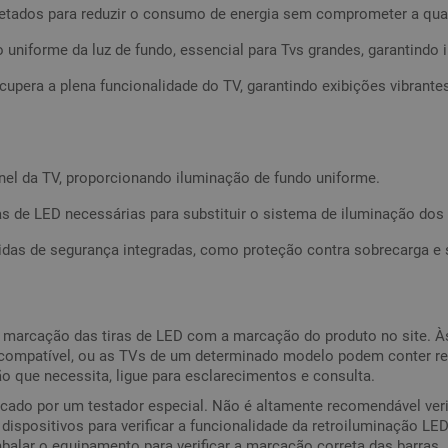
ojetados para reduzir o consumo de energia sem comprometer a qu
 uniforme da luz de fundo, essencial para Tvs grandes, garantindo i
cupera a plena funcionalidade do TV, garantindo exibições vibrante
nel da TV, proporcionando iluminação de fundo uniforme.
as de LED necessárias para substituir o sistema de iluminação do
idas de segurança integradas, como proteção contra sobrecarga 
a marcação das tiras de LED com a marcação do produto no site. À
 compatível, ou as TVs de um determinado modelo podem conter ret
ão que necessita, ligue para esclarecimentos e consulta.
icado por um testador especial. Não é altamente recomendável veri
r dispositivos para verificar a funcionalidade da retroiluminação 
lar o equipamento para verificar a marcação correta das barras.