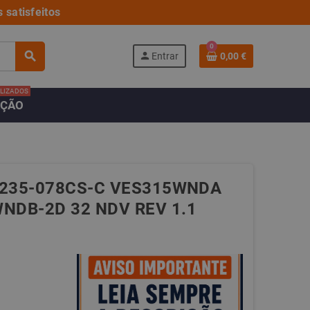
 satisfeitos
0
search
person
Entrar
0,00 €
LIZADOS
AÇÃO
B1235-078CS-C VES315WNDA
NDB-2D 32 NDV REV 1.1