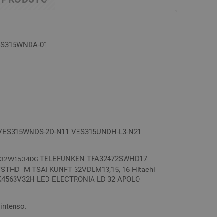
VES315WNDA-01
VES315WNDS-2D-N11 VES315UNDH-L3-N21
TELEFUNKEN TFA32472SWHD17
 32W1534DG
STHD MITSAI KUNFT 32VDLM13,15, 16 Hitachi
 K4563V32H LED ELECTRONIA LD 32 APOLO
intenso.