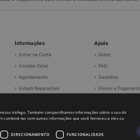
Informações
Ajuda
Entrar na Conta
Sobre
Contato Geral
FAQ
Agendamento
Garantias
Estado Reparações
Envios e Pagament
Formulário ( RMA )
ar nosso tráfego. Também compartilhamos informações sobre o uso do
em combiná-las com outras informações que você forneceu a eles ou
DIRECIONAMENTO
FUNCIONALIDADE