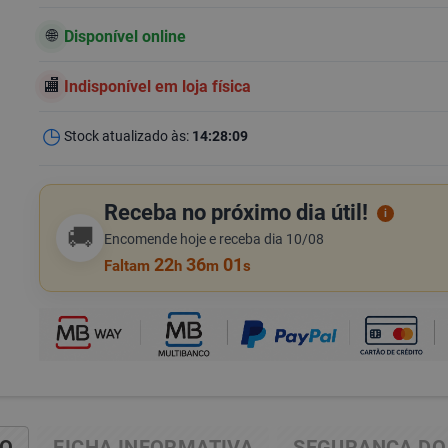
Disponível online
Indisponível em loja física
Stock atualizado às:
14:28:09
Receba no próximo dia útil!
i
🚚
Encomende hoje e receba dia 10/08
22
36
01
Faltam
h
m
s
ÃO
FICHA INFORMATIVA
SEGURANÇA DO