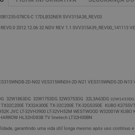
20B1235-078CS-C 17DLB32NER SVV315A38_REV03
REV0.0 2012.12.06 32 NDV REV 1.1 SVV315A39_REV00_141113 
ES315WNDB-2D-N02 VES315WNDH-2D-N21 VES315WNDS-2D-N13 
DG 32W1863DG 32W1753DG 32W3753DG 32L3A63DG
32W1433DG
 TX32C200E TX32A300E TX-32C200E TX-32GS350E KUBO K3755VT
32VH52K JVC LT-32VH3900 LT-32VH52M WESTWOOD W32001W KUBO
HARROW HL32HD83B TV linetech LT32H00BN
lidade, garantindo uma vida útil longa mesmo após uso contínuo e 