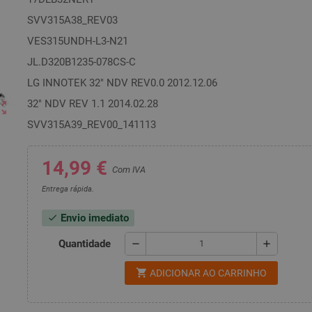
SVV315A38_REV03
VES315UNDH-L3-N21
JL.D320B1235-078CS-C
LG INNOTEK 32" NDV REV0.0 2012.12.06
32" NDV REV 1.1 2014.02.28
ut_map
SVV315A39_REV00_141113
14,99 €
Com IVA
Entrega rápida.
Envio imediato
check
Quantidade
remove
add
shopping_cart
ADICIONAR AO CARRINHO