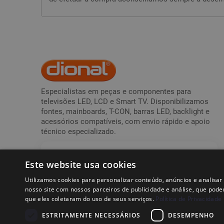
Especialistas em peças e componentes para
televisões LED, LCD e Smart TV. Disponibilizamos
fontes, mainboards, T-CON, barras LED, backlight e
acessórios compatíveis, com envio rápido e apoio
técnico especializado.
APOIO AO CLIENTE
Este website usa cookies
09H30 - 13H00 * 14H30 - 17H00
219 502 026
Utilizamos cookies para personalizar conteúdo, anúncios e analis
nosso site com nossos parceiros de publicidade e análise, que pod
Chamada para a rede fixa nacional
que eles coletaram do uso de seus serviços.
Política de Privacidade
ESTRITAMENTE NECESSÁRIOS
DESEMPENHO