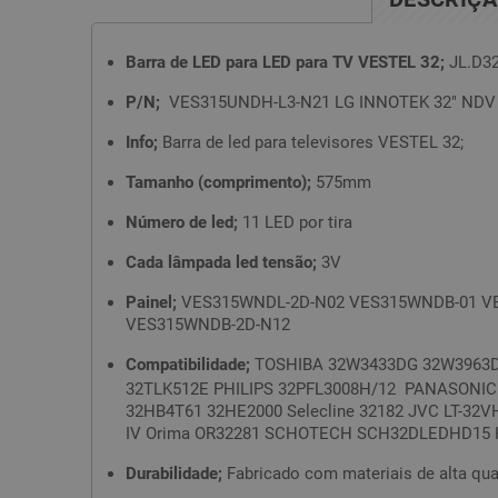
Barra de LED para LED para TV VESTEL 32;
JL.D3
P/N;
VES315UNDH-L3-N21 LG INNOTEK 32" NDV 
Info;
Barra de led para televisores VESTEL 32;
Tamanho (comprimento);
575mm
Número de led;
11 LED por tira
Cada lâmpada led tensão;
3V
Painel;
VES315WNDL-2D-N02 VES315WNDB-01 V
VES315WNDB-2D-N12
Compatibilidade;
TOSHIBA 32W3433DG 32W3963
32TLK512E PHILIPS 32PFL3008H/12 PANASONIC
32HB4T61 32HE2000 Selecline 32182 JVC LT-
IV Orima OR32281 SCHOTECH SCH32DLEDHD15 
Durabilidade;
Fabricado com materiais de alta qua