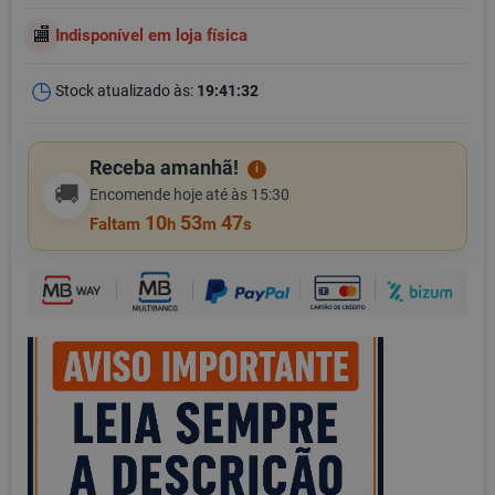
Indisponível em loja física
Stock atualizado às:
19:41:32
Receba amanhã!
i
🚚
Encomende hoje até às 15:30
10
53
47
Faltam
h
m
s