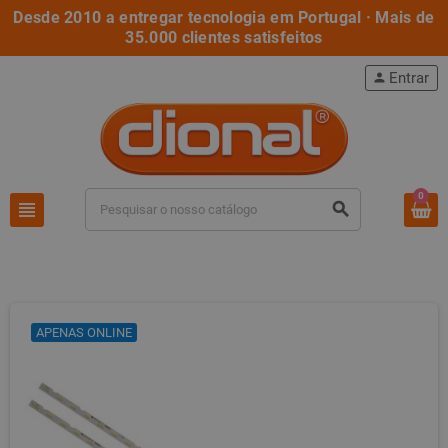
Desde 2010 a entregar tecnologia em Portugal · Mais de
35.000 clientes satisfeitos
Entrar
person
0
view_headline
search
APENAS ONLINE