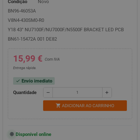
Condição
Novo
BN96-46053A
V8N4-430SM0-R0
Y18 43" NU7100F/NU7000F/N5500F BRACKET LED PCB
BN61-15472A 001 DE82
15,99 €
Com IVA
Entrega rápida.
Envio imediato
check
Quantidade
remove
add
shopping_cart
ADICIONAR AO CARRINHO
Disponível online