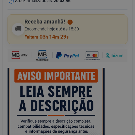
Stock atualizado às:
20:03:46
Receba amanhã!
i
🚚
Encomende hoje até às 15:30
03
14
29
Faltam
h
m
s