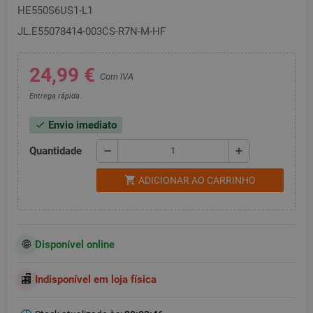
HE550S6US1-L1
JL.E55078414-003CS-R7N-M-HF
24,99 €
Com IVA
Entrega rápida.
Envio imediato
check
Quantidade
remove
add
shopping_cart
ADICIONAR AO CARRINHO
Disponível online
Indisponível em loja física