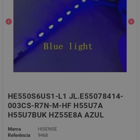
chevron_left
chevron_right
HE550S6US1-L1 JL.E55078414-
003CS-R7N-M-HF H55U7A
H55U7BUK HZ55E8A AZUL
Marca
HISENSE
Referência
9468