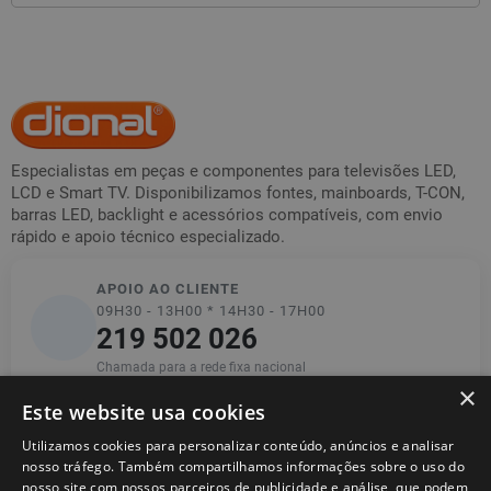
Especialistas em peças e componentes para televisões LED,
LCD e Smart TV. Disponibilizamos fontes, mainboards, T-CON,
barras LED, backlight e acessórios compatíveis, com envio
rápido e apoio técnico especializado.
APOIO AO CLIENTE
09H30 - 13H00 * 14H30 - 17H00
219 502 026
Chamada para a rede fixa nacional
×
Este website usa cookies
Utilizamos cookies para personalizar conteúdo, anúncios e analisar
Informações
nosso tráfego. Também compartilhamos informações sobre o uso do
nosso site com nossos parceiros de publicidade e análise, que podem