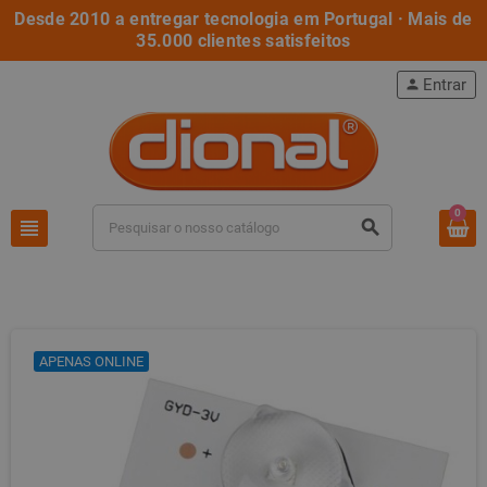
Desde 2010 a entregar tecnologia em Portugal · Mais de
35.000 clientes satisfeitos
Entrar
person
0
view_headline
search
APENAS ONLINE