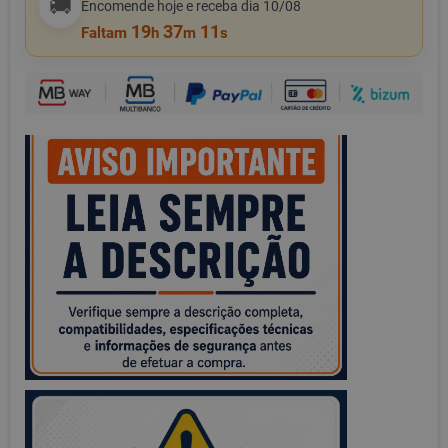
🚚
Encomende hoje e receba dia 10/08
19
37
11
Faltam
h
m
s