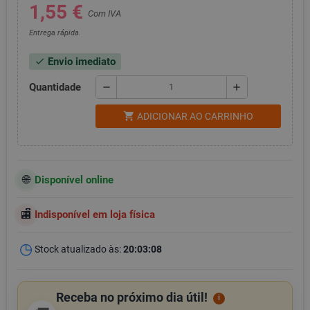
1,55 €
Com IVA
Entrega rápida.
Envio imediato
check
Quantidade
remove
add
shopping_cart
ADICIONAR AO CARRINHO
Disponível online
Indisponível em loja física
Stock atualizado às:
20:03:08
Receba no próximo dia útil!
i