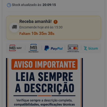
Stock atualizado às:
20:09:15
Receba amanhã!
i
🚚
Encomende hoje até às 15:30
10
35
37
Faltam
h
m
s