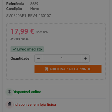
Referência
8589
Condição
Novo
SVG320AE1_REV4_130107
17,99 €
Com IVA
Entrega rápida.
Envio imediato
check
Quantidade
remove
add
shopping_cart
ADICIONAR AO CARRINHO
Disponível online
Indisponível em loja física