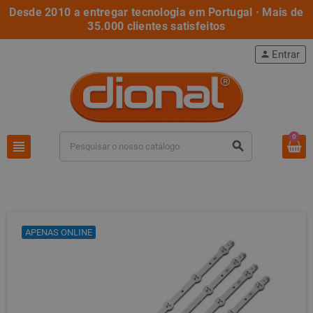
Desde 2010 a entregar tecnologia em Portugal · Mais de
35.000 clientes satisfeitos
Entrar
person
0
view_headline
search
APENAS ONLINE