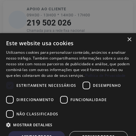
APOIO AO CLIENTE
09H30 - 13H00 * 14H30 - 17H00
219 502 026
Chamada para a rede fixa nacional
×
Este website usa cookies
Utilizamos cookies para personalizar conteúdo, anúncios e analisar
Informações
nosso tráfego. Também compartilhamos informações sobre o uso do
nosso site com nossos parceiros de publicidade e análise, que podem
combiná-las com outras informações que você forneceu a eles ou
Ajuda
que eles coletaram do uso de seus serviços.
Política de Privacidade
ESTRITAMENTE NECESSÁRIOS
DESEMPENHO
Legal
DIRECIONAMENTO
FUNCIONALIDADE
NÃO CLASSIFICADOS
© 2026
Dional,
Marca Nacional Registada· Fabricante de Peças para
MOSTRAR DETALHES
TVs em Portugal