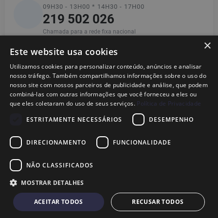
09H30 - 13H00 * 14H30 - 17H00
219 502 026
Chamada para a rede fixa nacional
×
Este website usa cookies
Utilizamos cookies para personalizar conteúdo, anúncios e analisar
Informações
nosso tráfego. Também compartilhamos informações sobre o uso do
nosso site com nossos parceiros de publicidade e análise, que podem
combiná-las com outras informações que você forneceu a eles ou
Ajuda
que eles coletaram do uso de seus serviços.
Política de Privacidade
ESTRITAMENTE NECESSÁRIOS
DESEMPENHO
Legal
DIRECIONAMENTO
FUNCIONALIDADE
NÃO CLASSIFICADOS
© 2026
Dional,
Marca Nacional Registada· Fabricante de Peças para
MOSTRAR DETALHES
TVs em Portugal
ACEITAR TODOS
RECUSAR TODOS