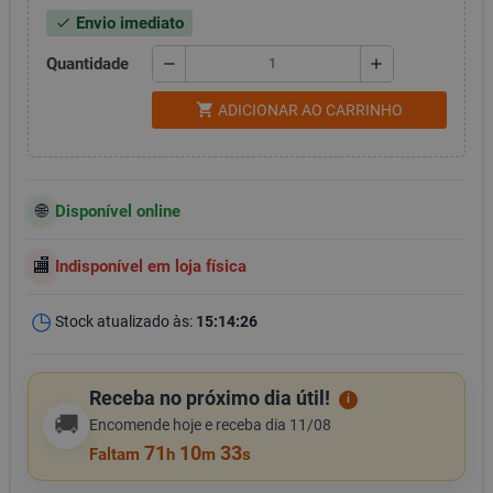
Envio imediato
check
Quantidade
remove
add
shopping_cart
ADICIONAR AO CARRINHO
Disponível online
Indisponível em loja física
Stock atualizado às:
15:14:26
Receba no próximo dia útil!
i
🚚
Encomende hoje e receba dia 11/08
71
10
32
Faltam
h
m
s