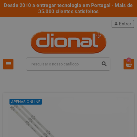
Desde 2010 a entregar tecnologia em Portugal · Mais de
35.000 clientes satisfeitos
Entrar
person
0
view_headline
search
APENAS ONLINE