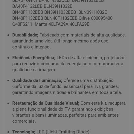
BLAUPUNKT BA40F4382QEB BN39H1032EEB
BA40F4132LEB BLN39H1032E
BN40F1132EEB BN39H1032EEB BLN39H1032E
BN40F1132EEB BLN40F1132EEB Qilive 600095400
Q40FS211 Manta 40LFA29A 40LFA29E
Durabilidade;
Fabricado com materiais de alta qualidade,
garantindo uma vida útil longa mesmo após uso
contínuo e intenso.
Eficiência Energética;
LEDs de alta eficiência, projetados
para reduzir o consumo de energia sem comprometer a
qualidade da imagem.
Qualidade de Iluminação;
Oferece uma distribuição
uniforme da luz de fundo, essencial para Tvs grandes,
garantindo imagens nítidas e brilhantes em toda a tela.
Restauração da Qualidade Visual;
Com este kit, recupera
a plena funcionalidade do TV, garantindo exibições
vibrantes e bem iluminadas, perfeitas para ambientes
comerciais.
Tecnologia;
LED (Light Emitting Diode)