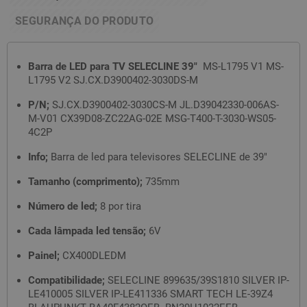
SEGURANÇA DO PRODUTO
Barra de LED para TV SELECLINE 39"
MS-L1795 V1 MS-
L1795 V2 SJ.CX.D3900402-3030DS-M
P/N;
SJ.CX.D3900402-3030CS-M JL.D39042330-006AS-
M-V01 CX39D08-ZC22AG-02E MSG-T400-T-3030-WS05-
4C2P
Info;
Barra de led para televisores SELECLINE de 39"
Tamanho (comprimento);
735mm
Número de led;
8 por tira
Cada lâmpada led tensão;
6V
Painel;
CX400DLEDM
Compatibilidade;
SELECLINE 899635/39S1810 SILVER IP-
LE410005 SILVER IP-LE411336 SMART TECH LE-39Z4