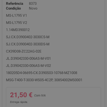
Referência
8373
Condição
Novo
MS-L1795 V1
MS-L1795 V2
1.14MD390012
SJ.CX.D3900402-3030CS-M
SJ.CX.D3900402-3030DS-M
CX39D08-ZC22AG-02E
JL.D39042330-006AS-M-V01
JL.D39042330-006AS-M-V02
180205D4-06695-CX.D390S03-10768-MZ1008
MSG-T400-T-3030-WS05-4C2P, 30854002MS0001
21,50 €
Com IVA
Entrega rápida.