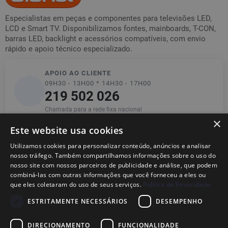
Especialistas em peças e componentes para televisões LED,
LCD e Smart TV. Disponibilizamos fontes, mainboards, T-CON,
barras LED, backlight e acessórios compatíveis, com envio
rápido e apoio técnico especializado.
APOIO AO CLIENTE
09H30 - 13H00 * 14H30 - 17H00
219 502 026
Chamada para a rede fixa nacional
×
Este website usa cookies
Utilizamos cookies para personalizar conteúdo, anúncios e analisar
Informações
nosso tráfego. Também compartilhamos informações sobre o uso do
nosso site com nossos parceiros de publicidade e análise, que podem
combiná-las com outras informações que você forneceu a eles ou
Ajuda
que eles coletaram do uso de seus serviços.
Política de Privacidade
ESTRITAMENTE NECESSÁRIOS
DESEMPENHO
Legal
DIRECIONAMENTO
FUNCIONALIDADE