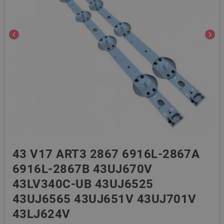
chevron_left
chevron_right
43 V17 ART3 2867 6916L-2867A
6916L-2867B 43UJ670V
43LV340C-UB 43UJ6525
43UJ6565 43UJ651V 43UJ701V
43LJ624V