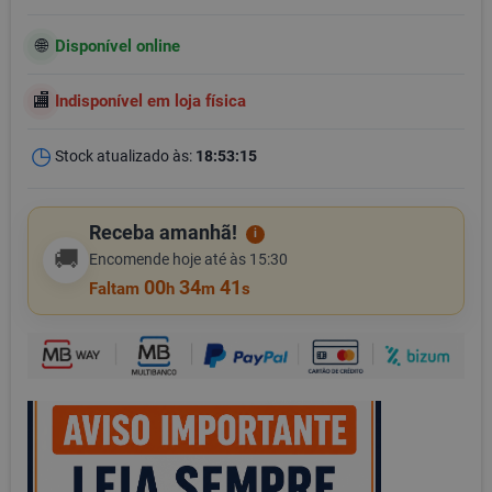
Disponível online
Indisponível em loja física
Stock atualizado às:
18:53:15
Receba amanhã!
i
🚚
Encomende hoje até às 15:30
00
34
40
Faltam
h
m
s