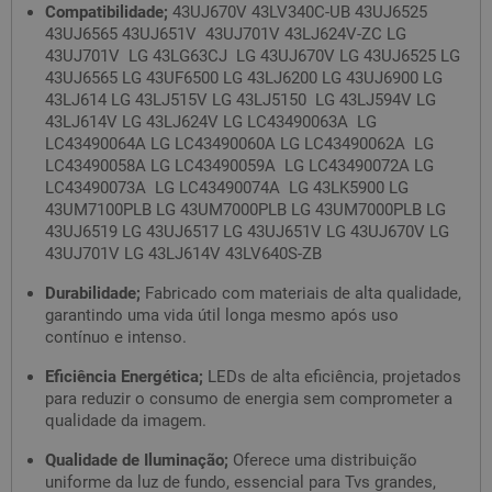
Compatibilidade;
43UJ670V 43LV340C-UB 43UJ6525
43UJ6565 43UJ651V 43UJ701V 43LJ624V-ZC LG
43UJ701V LG 43LG63CJ LG 43UJ670V LG 43UJ6525 LG
43UJ6565 LG 43UF6500 LG 43LJ6200 LG 43UJ6900 LG
43LJ614 LG 43LJ515V LG 43LJ5150 LG 43LJ594V LG
43LJ614V LG 43LJ624V LG LC43490063A LG
LC43490064A LG LC43490060A LG LC43490062A LG
LC43490058A LG LC43490059A LG LC43490072A LG
LC43490073A LG LC43490074A LG 43LK5900 LG
43UM7100PLB LG 43UM7000PLB LG 43UM7000PLB LG
43UJ6519 LG 43UJ6517 LG 43UJ651V LG 43UJ670V LG
43UJ701V LG 43LJ614V 43LV640S-ZB
Durabilidade;
Fabricado com materiais de alta qualidade,
garantindo uma vida útil longa mesmo após uso
contínuo e intenso.
Eficiência Energética;
LEDs de alta eficiência, projetados
para reduzir o consumo de energia sem comprometer a
qualidade da imagem.
Qualidade de Iluminação;
Oferece uma distribuição
uniforme da luz de fundo, essencial para Tvs grandes,