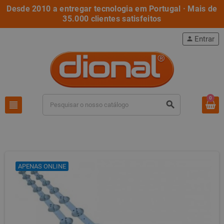
Desde 2010 a entregar tecnologia em Portugal · Mais de
35.000 clientes satisfeitos
Entrar
person
0
view_headline
search
APENAS ONLINE