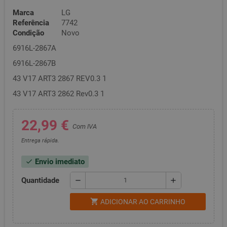
Marca
LG
Referência
7742
Condição
Novo
6916L-2867A
6916L-2867B
43 V17 ART3 2867 REV0.3 1
43 V17 ART3 2862 Rev0.3 1
22,99 €
Com IVA
Entrega rápida.
Envio imediato
check
Quantidade
remove
add
shopping_cart
ADICIONAR AO CARRINHO