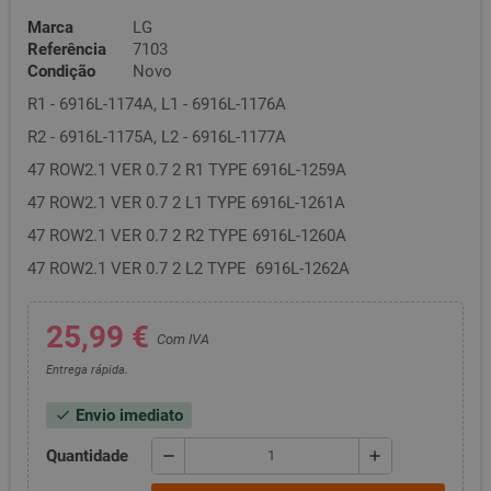
Marca
LG
Referência
7103
Condição
Novo
R1 - 6916L-1174A, L1 - 6916L-1176A
R2 - 6916L-1175A, L2 - 6916L-1177A
47 ROW2.1 VER 0.7 2 R1 TYPE 6916L-1259A
47 ROW2.1 VER 0.7 2 L1 TYPE 6916L-1261A
47 ROW2.1 VER 0.7 2 R2 TYPE 6916L-1260A
47 ROW2.1 VER 0.7 2 L2 TYPE 6916L-1262A
25,99 €
Com IVA
Entrega rápida.
Envio imediato
check
Quantidade
remove
add