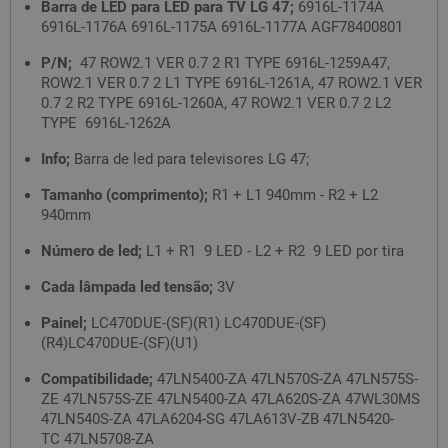
Barra de LED para LED para TV LG 47;
6916L-1174A
6916L-1176A 6916L-1175A 6916L-1177A AGF78400801
P/N;
47 ROW2.1 VER 0.7 2 R1 TYPE 6916L-1259A47,
ROW2.1 VER 0.7 2 L1 TYPE 6916L-1261A, 47 ROW2.1 VER
0.7 2 R2 TYPE 6916L-1260A, 47 ROW2.1 VER 0.7 2 L2
TYPE 6916L-1262A
Info;
Barra de led para televisores LG 47;
Tamanho (comprimento);
R1 + L1 940mm - R2 + L2
940mm
Número de led;
L1 + R1 9 LED - L2 + R2 9 LED por tira
Cada lâmpada led tensão;
3V
Painel;
LC470DUE-(SF)(R1) LC470DUE-(SF)
(R4)LC470DUE-(SF)(U1)
Compatibilidade;
47LN5400-ZA 47LN570S-ZA 47LN575S-
ZE 47LN575S-ZE 47LN5400-ZA 47LA620S-ZA 47WL30MS
47LN540S-ZA 47LA6204-SG 47LA613V-ZB 47LN5420-
TC 47LN5708-ZA