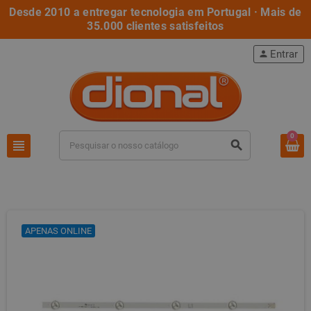
Desde 2010 a entregar tecnologia em Portugal · Mais de
35.000 clientes satisfeitos
Entrar
person
0
view_headline
search
APENAS ONLINE