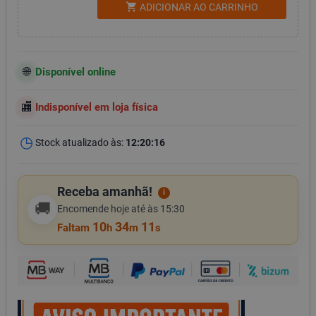
shopping_cart
ADICIONAR AO CARRINHO
Disponível online
Indisponível em loja física
Stock atualizado às:
12:20:16
Receba amanhã!
i
🚚
Encomende hoje até às 15:30
10
34
10
Faltam
h
m
s