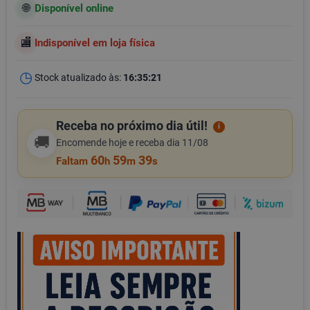
Disponível online
Indisponível em loja física
Stock atualizado às:
16:35:21
Receba no próximo dia útil!
i
🚚
Encomende hoje e receba dia 11/08
60
59
39
Faltam
h
m
s