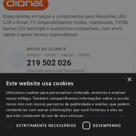
Especialistas em peças e componentes para televisões LED,
LCD e Smart TV. Disponibilizamos fontes, mainboards, T-CON,
barras LED, backlight e acessórios compatíveis, com envio
rápido e apoio técnico especializado.
APOIO AO CLIENTE
09H30 - 13H00 * 14H30 - 17H00
219 502 026
Chamada para a rede fixa nacional
×
Este website usa cookies
Utilizamos cookies para personalizar conteúdo, anúncios e analisar
Informações
nosso tráfego. Também compartilhamos informações sobre o uso do
nosso site com nossos parceiros de publicidade e análise, que podem
combiná-las com outras informações que você forneceu a eles ou
Ajuda
que eles coletaram do uso de seus serviços.
Política de Privacidade
ESTRITAMENTE NECESSÁRIOS
DESEMPENHO
Legal