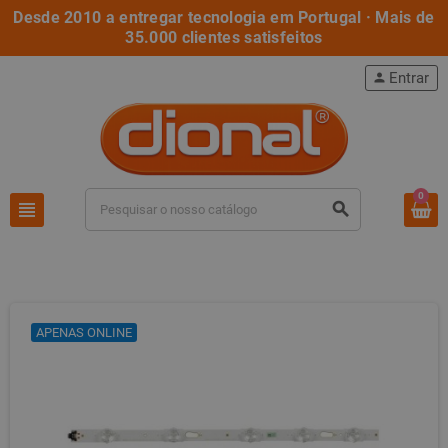
Desde 2010 a entregar tecnologia em Portugal · Mais de
35.000 clientes satisfeitos
Entrar
person
0
view_headline
search
APENAS ONLINE