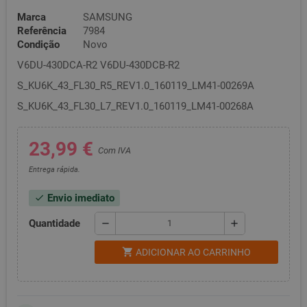
Marca
SAMSUNG
Referência
7984
Condição
Novo
V6DU-430DCA-R2 V6DU-430DCB-R2
S_KU6K_43_FL30_R5_REV1.0_160119_LM41-00269A
S_KU6K_43_FL30_L7_REV1.0_160119_LM41-00268A
23,99 €
Com IVA
Entrega rápida.
Envio imediato
check
Quantidade
remove
add
shopping_cart
ADICIONAR AO CARRINHO