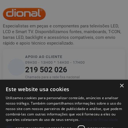
Especialistas em peças e componentes para televisões LED,
LCD e Smart TV. Disponibilizamos fontes, mainboards, T-CON,
barras LED, backlight e acessórios compatíveis, com envio
rápido e apoio técnico especializado.
APOIO AO CLIENTE
09H30 - 13H00 * 14H30 - 17H00
219 502 026
Chamada para a rede fixa nacional
×
Este website usa cookies
Utilizamos cookies para personalizar conteúdo, anúncios e analisar
Informações
nosso tráfego. Também compartilhamos informações sobre o uso do
nosso site com nossos parceiros de publicidade e análise, que podem
combiná-las com outras informações que você forneceu a eles ou
Ajuda
que eles coletaram do uso de seus serviços.
Política de Privacidade